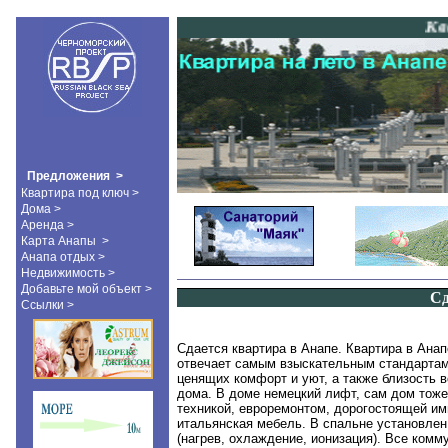
Кварт
Предложения >
Квартира под ключ >
Дома >
Аренда >
Карта Анапы
>
Анапа отдых >
Недвижимость >
Добавьте мой объект >
Сд
Ссылки >
Сдается квартира в Анапе
.
Квартира в Анап
отвечает самым взыскательным стандартам
ценящих комфорт и уют, а также близость в
дома. В доме немецкий лифт, сам дом тоже 
техникой, евроремонтом, дорогостоящей им
итальянская мебель. В спальне установлен 
(нагрев, охлаждение, ионизация). Все комм