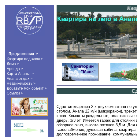
Кварти
Предложения >
Квартира под ключ >
Дома >
Аренда >
Карта Анапы
>
Анапа отдых >
Недвижимость >
Добавьте мой объект >
Сд
Ссылки >
Сдается квартира 2-х двухкомнатная по ул
столом. Анапа 12 м/н (микрорайон), трехэ
ключ
. Комнаты раздельные, пластиковые о
дверь. 3/3 эт. Имеется гараж для стоянки 
обзорное окно, высота потлков 3,5 м. Дл
газоснабжение, душевая кабина, квартира
долговременное проживание, коммунальны