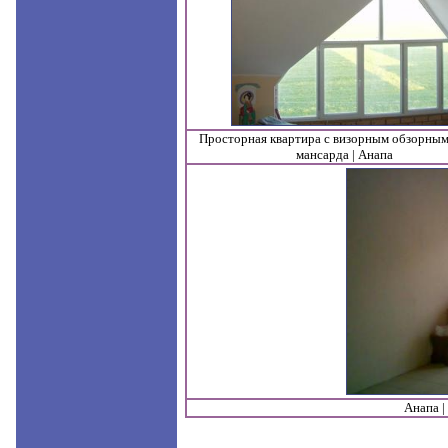
Просторная квартира с визорным обзорным
мансарда | Анапа
Анапа |